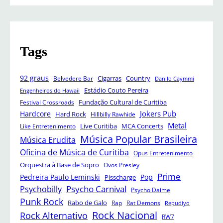
Tags
92 graus
Cigarras
Belvedere Bar
Country
Danilo Caymmi
Estádio Couto Pereira
Engenheiros do Hawaii
Festival Crossroads
Fundação Cultural de Curitiba
Jokers Pub
Hardcore
Hard Rock
Hillbilly Rawhide
Metal
Like Entretenimento
Live Curitiba
MCA Concerts
Música Popular Brasileira
Música Erudita
Oficina de Música de Curitiba
Opus Entretenimento
Orquestra à Base de Sopro
Ovos Presley
Prime
Pedreira Paulo Leminski
Pop
Pisscharge
Psycho Carnival
Psychobilly
Psycho Daime
Punk Rock
Rabo de Galo
Rap
Rat Demons
Repudiyo
Rock Nacional
Rock Alternativo
RW7