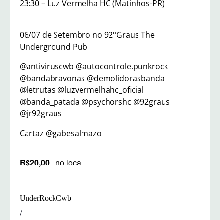
23:30 – Luz Vermelha HC (Matinhos-PR)
06/07 de Setembro no 92°Graus The
Underground Pub
@antiviruscwb @autocontrole.punkrock
@bandabravonas @demolidorasbanda
@letrutas @luzvermelhahc_oficial
@banda_patada @psychorshc @92graus
@jr92graus
Cartaz @gabesalmazo
R$20,00
no local
UnderRockCwb
/