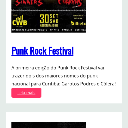
C
u
r
i
t
i
b
a
Punk Rock Festival
A primeira edição do Punk Rock Festival vai
trazer dois dos maiores nomes do punk
nacional para Curitiba: Garotos Podres e Cólera!
:
Leia mais
P
u
n
k
R