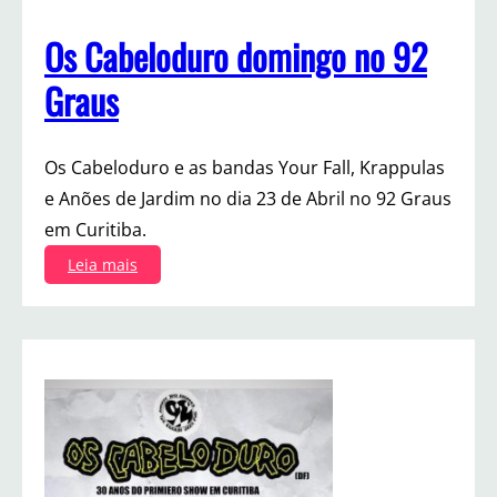
Os Cabeloduro domingo no 92
Graus
Os Cabeloduro e as bandas Your Fall, Krappulas
e Anões de Jardim no dia 23 de Abril no 92 Graus
em Curitiba.
:
Leia mais
O
s
C
a
b
e
l
o
d
u