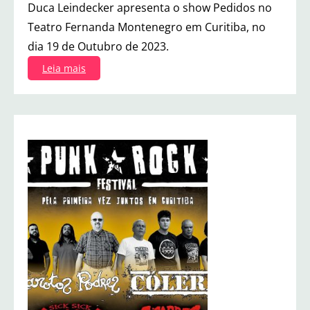
Duca Leindecker apresenta o show Pedidos no
Teatro Fernanda Montenegro em Curitiba, no
dia 19 de Outubro de 2023.
:
Leia mais
D
u
c
a
L
e
i
n
d
e
c
k
e
r
e
m