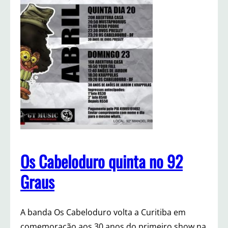
r
o
d
o
m
i
n
g
o
n
o
9
2
G
Os Cabeloduro quinta no 92
r
a
Graus
u
s
A banda Os Cabeloduro volta a Curitiba em
comemoração aos 30 anos do primeiro show na