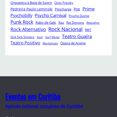
Orquestra à Base de Sopro
Ovos Presley
Prime
Pedreira Paulo Leminski
Pop
Pisscharge
Psycho Carnival
Psychobilly
Psycho Daime
Punk Rock
Rabo de Galo
Rap
Rat Demons
Repudiyo
Rock Nacional
Rock Alternativo
RW7
Teatro Guaíra
Sick Sick Sinners
Soul
Surf Music
Teatro Positivo
Ópera de Arame
Workshops
Eventos em Curitiba
Agenda cultural completa de Curitiba