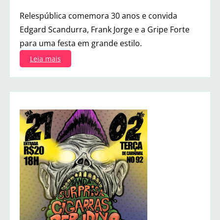
r
Relespública comemora 30 anos e convida
a
l
Edgard Scandurra, Frank Jorge e a Gripe Forte
para uma festa em grande estilo.
:
Leia mais
R
e
l
e
s
p
ú
b
l
i
c
a
c
o
n