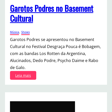
r
Garotos Podres no Basement
e
B
Cultural
a
r
Música
, 
Shows
Garotos Podres se apresentou no Basement
Cultural no Festival Desgraça Pouca é Bobagem,
com as bandas Los Rotten da Argentina,
Alucinados, Dedo Podre, Psycho Daime e Rabo
de Galo.
:
Leia mais
G
a
r
o
t
o
s