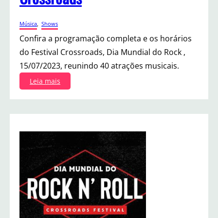
Música
, 
Shows
Confira a programação completa e os horários
do Festival Crossroads, Dia Mundial do Rock ,
15/07/2023, reunindo 40 atrações musicais.
:
Leia mais
P
r
o
g
r
a
m
a
ç
ã
o
d
o