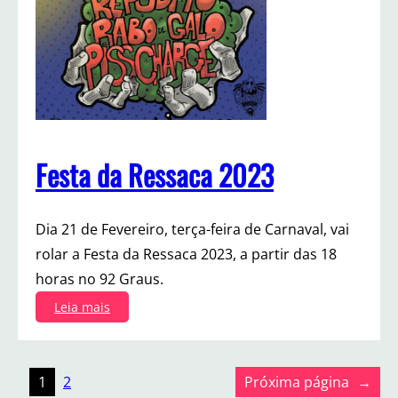
v
i
d
a
E
d
g
a
r
Festa da Ressaca 2023
d
S
c
Dia 21 de Fevereiro, terça-feira de Carnaval, vai
a
n
rolar a Festa da Ressaca 2023, a partir das 18
d
horas no 92 Graus.
u
r
:
Leia mais
r
F
a
e
s
1
2
t
Próxima página
→