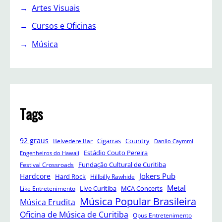
Artes Visuais
Cursos e Oficinas
Música
Tags
92 graus
Cigarras
Belvedere Bar
Country
Danilo Caymmi
Estádio Couto Pereira
Engenheiros do Hawaii
Festival Crossroads
Fundação Cultural de Curitiba
Jokers Pub
Hardcore
Hard Rock
Hillbilly Rawhide
Metal
Like Entretenimento
Live Curitiba
MCA Concerts
Música Popular Brasileira
Música Erudita
Oficina de Música de Curitiba
Opus Entretenimento