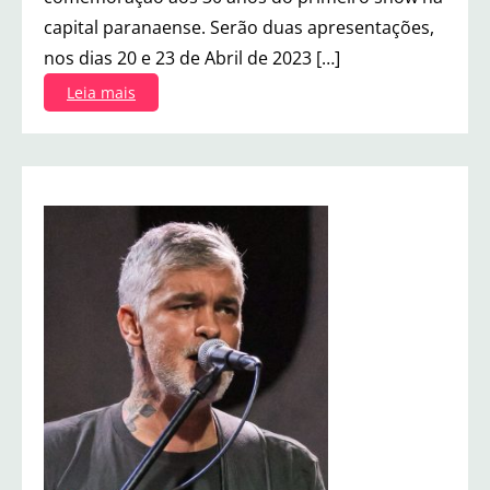
capital paranaense. Serão duas apresentações,
nos dias 20 e 23 de Abril de 2023 […]
:
Leia mais
O
s
C
a
b
e
l
o
d
u
r
o
q
u
i
n
t