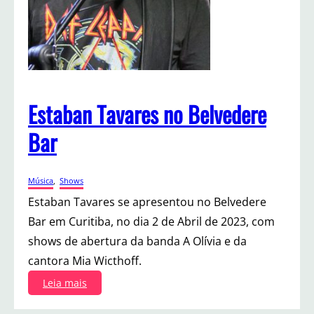
a
n
o
9
2
G
r
Estaban Tavares no Belvedere
a
u
Bar
s
Música
, 
Shows
Estaban Tavares se apresentou no Belvedere
Bar em Curitiba, no dia 2 de Abril de 2023, com
shows de abertura da banda A Olívia e da
cantora Mia Wicthoff.
:
Leia mais
E
s