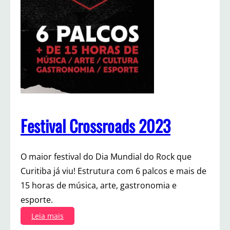
F
e
s
t
i
v
a
l
C
r
o
Festival Crossroads 2023
s
s
r
O maior festival do Dia Mundial do Rock que
o
a
Curitiba já viu! Estrutura com 6 palcos e mais de
d
15 horas de música, arte, gastronomia e
s
esporte.
:
Leia mais
F