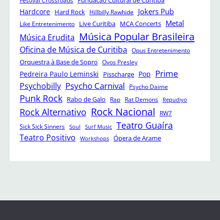
Festival Crossroads
Fundação Cultural de Curitiba
Jokers Pub
Hardcore
Hard Rock
Hillbilly Rawhide
Metal
Like Entretenimento
Live Curitiba
MCA Concerts
Música Popular Brasileira
Música Erudita
Oficina de Música de Curitiba
Opus Entretenimento
Orquestra à Base de Sopro
Ovos Presley
Prime
Pedreira Paulo Leminski
Pop
Pisscharge
Psycho Carnival
Psychobilly
Psycho Daime
Punk Rock
Rabo de Galo
Rap
Rat Demons
Repudiyo
Rock Nacional
Rock Alternativo
RW7
Teatro Guaíra
Sick Sick Sinners
Soul
Surf Music
Teatro Positivo
Ópera de Arame
Workshops