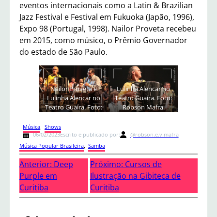
eventos internacionais como a Latin & Brazilian
Jazz Festival e Festival em Fukuoka (Japão, 1996),
Expo 98 (Portugal, 1998). Nailor Proveta recebeu
em 2015, como músico, o Prêmio Governador
do estado de São Paulo.
Nailor Proveta e
Lulinha Alencar no
Lulinha Alencar no
Teatro Guaíra. Foto:
Teatro Guaíra. Foto:
Robson Mafra.
Robson Mafra.
Música
, 
Shows
06/02/2023
Escrito e publicado por:
@robson.e.v.mafra
Música Popular Brasileira
, 
Samba
Anterior:
Deep
Próximo:
Cursos de
Purple em
.
Ilustração na Gibiteca de
Curitiba
Curitiba