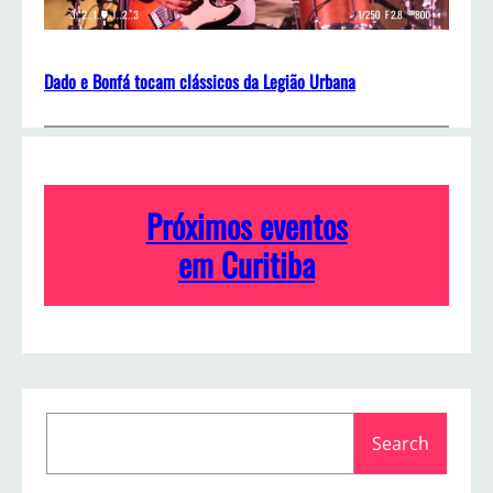
Dado e Bonfá tocam clássicos da Legião Urbana
Próximos eventos
em Curitiba
S
Search
e
a