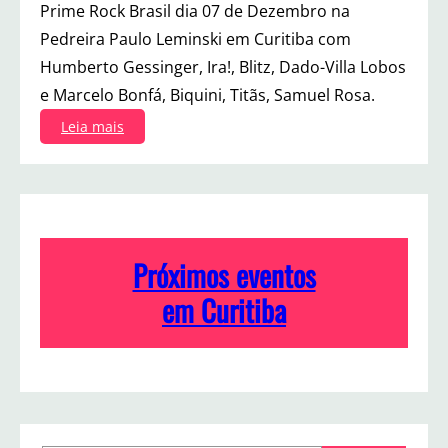
Prime Rock Brasil dia 07 de Dezembro na
Pedreira Paulo Leminski em Curitiba com
Humberto Gessinger, Ira!, Blitz, Dado-Villa Lobos
e Marcelo Bonfá, Biquini, Titãs, Samuel Rosa.
:
Leia mais
P
r
i
m
e
R
Próximos eventos
o
c
em Curitiba
k
B
r
a
s
i
l