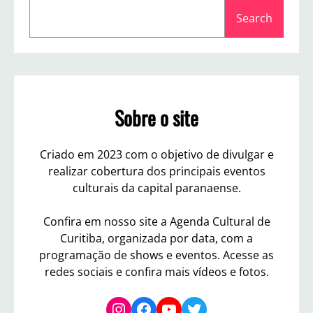
S
2
Search
e
0
a
2
4
r
c
h
Sobre o site
Criado em 2023 com o objetivo de divulgar e
realizar cobertura dos principais eventos
culturais da capital paranaense.
Confira em nosso site a Agenda Cultural de
Curitiba, organizada por data, com a
programação de shows e eventos. Acesse as
redes sociais e confira mais vídeos e fotos.
Instagram
Facebook
YouTube
Twitter