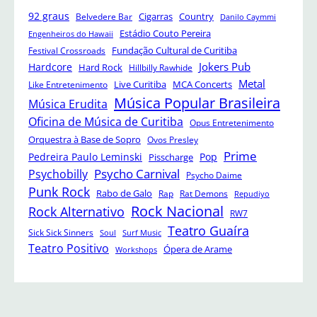
92 graus
Cigarras
Belvedere Bar
Country
Danilo Caymmi
Estádio Couto Pereira
Engenheiros do Hawaii
Festival Crossroads
Fundação Cultural de Curitiba
Jokers Pub
Hardcore
Hard Rock
Hillbilly Rawhide
Metal
Like Entretenimento
Live Curitiba
MCA Concerts
Música Popular Brasileira
Música Erudita
Oficina de Música de Curitiba
Opus Entretenimento
Orquestra à Base de Sopro
Ovos Presley
Prime
Pedreira Paulo Leminski
Pop
Pisscharge
Psycho Carnival
Psychobilly
Psycho Daime
Punk Rock
Rabo de Galo
Rap
Rat Demons
Repudiyo
Rock Nacional
Rock Alternativo
RW7
Teatro Guaíra
Sick Sick Sinners
Soul
Surf Music
Teatro Positivo
Ópera de Arame
Workshops