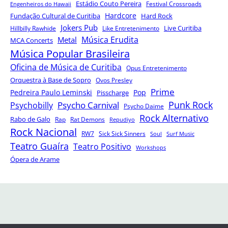
Estádio Couto Pereira
Festival Crossroads
Engenheiros do Hawaii
Hardcore
Fundação Cultural de Curitiba
Hard Rock
Jokers Pub
Hillbilly Rawhide
Like Entretenimento
Live Curitiba
Música Erudita
Metal
MCA Concerts
Música Popular Brasileira
Oficina de Música de Curitiba
Opus Entretenimento
Orquestra à Base de Sopro
Ovos Presley
Prime
Pedreira Paulo Leminski
Pop
Pisscharge
Punk Rock
Psycho Carnival
Psychobilly
Psycho Daime
Rock Alternativo
Rabo de Galo
Rap
Rat Demons
Repudiyo
Rock Nacional
RW7
Sick Sick Sinners
Soul
Surf Music
Teatro Guaíra
Teatro Positivo
Workshops
Ópera de Arame