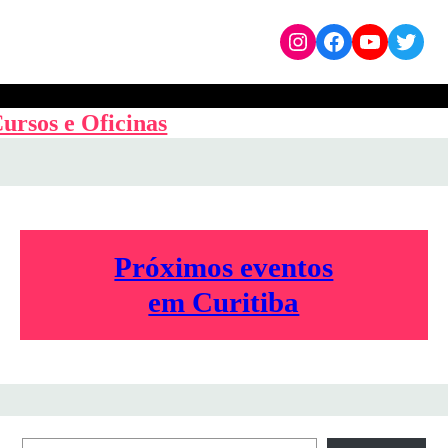
Instagram
Facebook
YouTub
Twit
ursos e Oficinas
Próximos eventos
em Curitiba