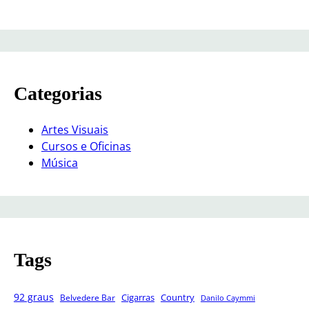
Categorias
Artes Visuais
Cursos e Oficinas
Música
Tags
92 graus
Cigarras
Belvedere Bar
Country
Danilo Caymmi