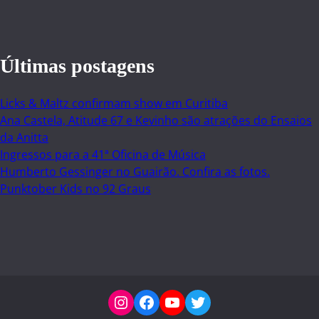
Últimas postagens
Licks & Maltz confirmam show em Curitiba
Ana Castela, Atitude 67 e Kevinho são atrações do Ensaios
da Anitta
Ingressos para a 41ª Oficina de Música
Humberto Gessinger no Guairão. Confira as fotos.
Punktober Kids no 92 Graus
Instagram
Facebook
YouTube
Twitter