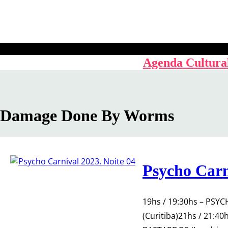
Pular
para
o
conteúdo
Agenda Cultura
Damage Done By Worms
Psycho Carn
19hs / 19:30hs – PSYC
(Curitiba)21hs / 21:4