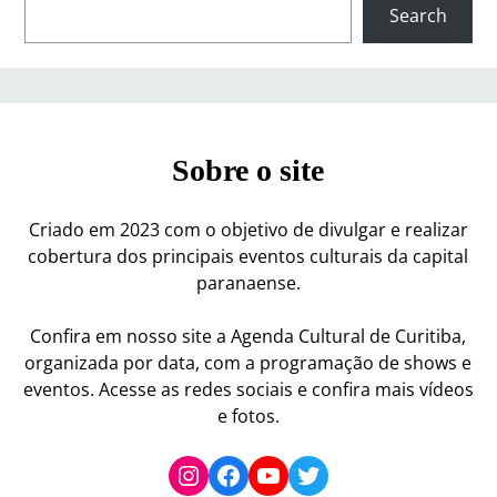
S
Search
e
a
r
c
h
Sobre o site
Criado em 2023 com o objetivo de divulgar e realizar
cobertura dos principais eventos culturais da capital
paranaense.
Confira em nosso site a Agenda Cultural de Curitiba,
organizada por data, com a programação de shows e
eventos. Acesse as redes sociais e confira mais vídeos
e fotos.
Instagram
Facebook
YouTube
Twitter