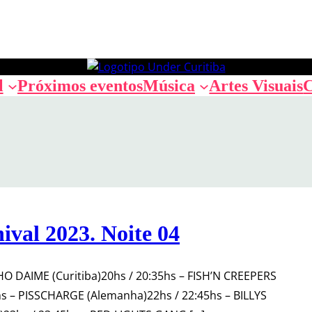
l
Próximos eventos
Música
Artes Visuais
C
ival 2023. Noite 04
HO DAIME (Curitiba)20hs / 20:35hs – FISH’N CREEPERS
0hs – PISSCHARGE (Alemanha)22hs / 22:45hs – BILLYS