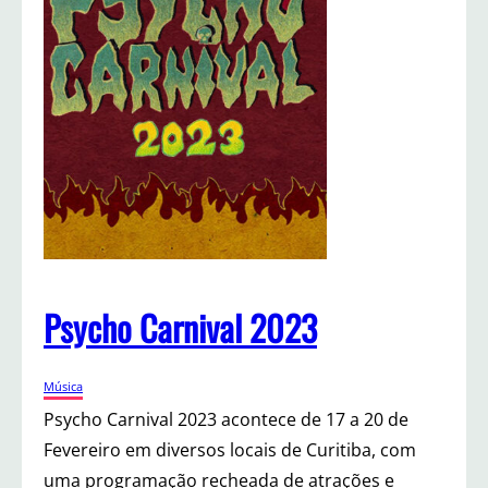
i
v
a
l
2
0
2
3
.
F
e
s
t
a
Psycho Carnival 2023
d
e
A
Música
b
e
Psycho Carnival 2023 acontece de 17 a 20 de
r
Fevereiro em diversos locais de Curitiba, com
t
uma programação recheada de atrações e
u