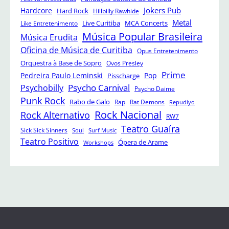
Jokers Pub
Hardcore
Hard Rock
Hillbilly Rawhide
Metal
Like Entretenimento
Live Curitiba
MCA Concerts
Música Popular Brasileira
Música Erudita
Oficina de Música de Curitiba
Opus Entretenimento
Orquestra à Base de Sopro
Ovos Presley
Prime
Pedreira Paulo Leminski
Pop
Pisscharge
Psycho Carnival
Psychobilly
Psycho Daime
Punk Rock
Rabo de Galo
Rap
Rat Demons
Repudiyo
Rock Nacional
Rock Alternativo
RW7
Teatro Guaíra
Sick Sick Sinners
Soul
Surf Music
Teatro Positivo
Ópera de Arame
Workshops