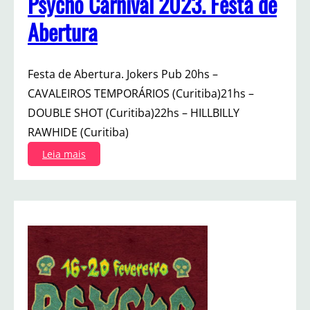
Psycho Carnival 2023. Festa de
Abertura
Festa de Abertura. Jokers Pub 20hs –
CAVALEIROS TEMPORÁRIOS (Curitiba)21hs –
DOUBLE SHOT (Curitiba)22hs – HILLBILLY
RAWHIDE (Curitiba)
:
Leia mais
P
s
y
c
h
o
C
a
r
n