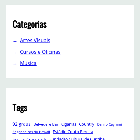
Categorias
Artes Visuais
Cursos e Oficinas
Música
Tags
92 graus
Cigarras
Belvedere Bar
Country
Danilo Caymmi
Estádio Couto Pereira
Engenheiros do Hawaii
Festival Crossroads
Fundação Cultural de Curitiba