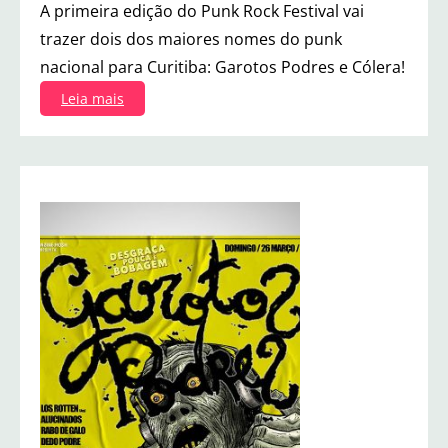
A primeira edição do Punk Rock Festival vai
trazer dois dos maiores nomes do punk
nacional para Curitiba: Garotos Podres e Cólera!
:
Leia mais
P
u
n
k
R
o
c
k
F
e
s
t
i
v
a
l