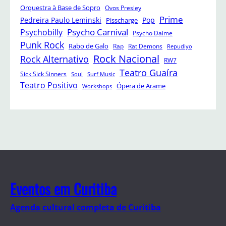
Orquestra à Base de Sopro
Ovos Presley
Prime
Pedreira Paulo Leminski
Pop
Pisscharge
Psycho Carnival
Psychobilly
Psycho Daime
Punk Rock
Rabo de Galo
Rap
Rat Demons
Repudiyo
Rock Nacional
Rock Alternativo
RW7
Teatro Guaíra
Sick Sick Sinners
Soul
Surf Music
Teatro Positivo
Ópera de Arame
Workshops
Eventos em Curitiba
Agenda cultural completa de Curitiba