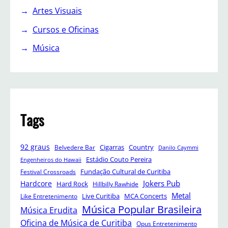
Artes Visuais
Cursos e Oficinas
Música
Tags
92 graus
Cigarras
Belvedere Bar
Country
Danilo Caymmi
Estádio Couto Pereira
Engenheiros do Hawaii
Festival Crossroads
Fundação Cultural de Curitiba
Jokers Pub
Hardcore
Hard Rock
Hillbilly Rawhide
Metal
Like Entretenimento
Live Curitiba
MCA Concerts
Música Popular Brasileira
Música Erudita
Oficina de Música de Curitiba
Opus Entretenimento