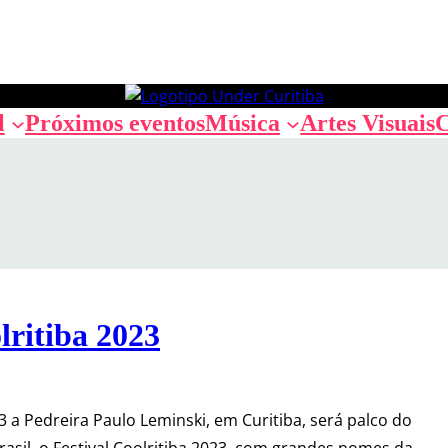
l
Próximos eventos
Música
Artes Visuais
C
lritiba 2023
 a Pedreira Paulo Leminski, em Curitiba, será palco do
Brasil, o Festival Coolritiba 2023, com grandes nomes da