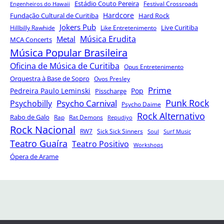
Estádio Couto Pereira
Festival Crossroads
Engenheiros do Hawaii
Hardcore
Fundação Cultural de Curitiba
Hard Rock
Jokers Pub
Hillbilly Rawhide
Like Entretenimento
Live Curitiba
Música Erudita
Metal
MCA Concerts
Música Popular Brasileira
Oficina de Música de Curitiba
Opus Entretenimento
Orquestra à Base de Sopro
Ovos Presley
Prime
Pedreira Paulo Leminski
Pop
Pisscharge
Punk Rock
Psycho Carnival
Psychobilly
Psycho Daime
Rock Alternativo
Rabo de Galo
Rap
Rat Demons
Repudiyo
Rock Nacional
RW7
Sick Sick Sinners
Soul
Surf Music
Teatro Guaíra
Teatro Positivo
Workshops
Ópera de Arame