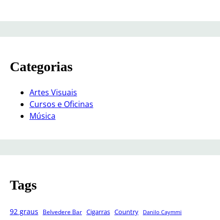
Categorias
Artes Visuais
Cursos e Oficinas
Música
Tags
92 graus
Cigarras
Belvedere Bar
Country
Danilo Caymmi