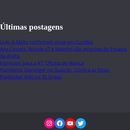
Últimas postagens
Licks & Maltz confirmam show em Curitiba
Ana Castela, Atitude 67 e Kevinho são atrações do Ensaios
da Anitta
Ingressos para a 41ª Oficina de Música
Humberto Gessinger no Guairão. Confira as fotos.
Punktober Kids no 92 Graus
Instagram
Facebook
YouTube
Twitter