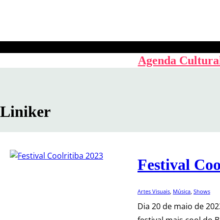
Pular
para
o
conteúdo
Agenda Cultura
Liniker
Festival Coo
Artes Visuais
, 
Música
, 
Shows
Dia 20 de maio de 2023
festival mais cool do 