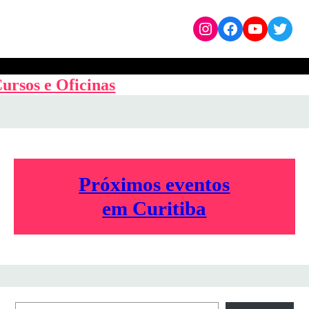
Instagram
Facebook
YouTub
Twit
ursos e Oficinas
Próximos eventos
em Curitiba