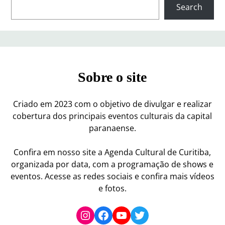
S
Search
e
a
r
c
h
Sobre o site
Criado em 2023 com o objetivo de divulgar e realizar
cobertura dos principais eventos culturais da capital
paranaense.
Confira em nosso site a Agenda Cultural de Curitiba,
organizada por data, com a programação de shows e
eventos. Acesse as redes sociais e confira mais vídeos
e fotos.
Instagram
Facebook
YouTube
Twitter