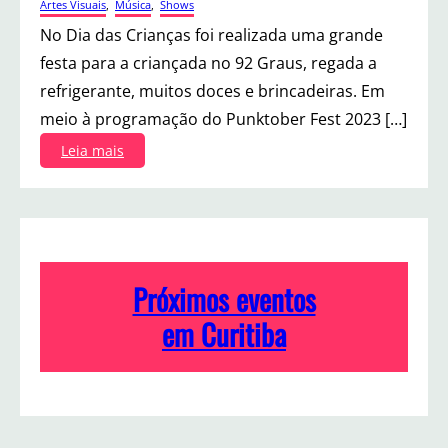
Artes Visuais
, 
Música
, 
Shows
No Dia das Crianças foi realizada uma grande
festa para a criançada no 92 Graus, regada a
refrigerante, muitos doces e brincadeiras. Em
meio à programação do Punktober Fest 2023 […]
:
Leia mais
P
u
n
k
t
o
Próximos eventos
b
e
em Curitiba
r
K
i
d
s
n