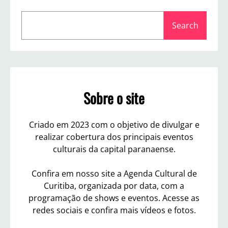
o
S
9
Search
e
2
a
G
r
r
a
c
u
h
s
Sobre o site
Criado em 2023 com o objetivo de divulgar e
realizar cobertura dos principais eventos
culturais da capital paranaense.
Confira em nosso site a Agenda Cultural de
Curitiba, organizada por data, com a
programação de shows e eventos. Acesse as
redes sociais e confira mais vídeos e fotos.