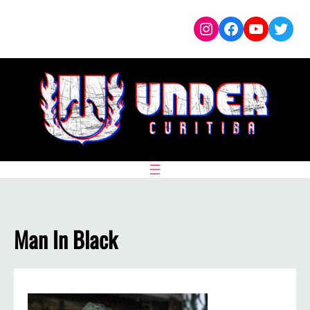
Pular
Instagram
Facebook
YouTub
Twit
para
o
conteúdo
Man In Black