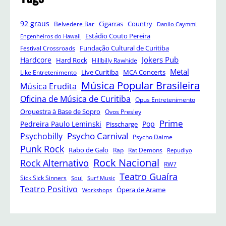
92 graus
Cigarras
Belvedere Bar
Country
Danilo Caymmi
Estádio Couto Pereira
Engenheiros do Hawaii
Festival Crossroads
Fundação Cultural de Curitiba
Jokers Pub
Hardcore
Hard Rock
Hillbilly Rawhide
Metal
Like Entretenimento
Live Curitiba
MCA Concerts
Música Popular Brasileira
Música Erudita
Oficina de Música de Curitiba
Opus Entretenimento
Orquestra à Base de Sopro
Ovos Presley
Prime
Pedreira Paulo Leminski
Pop
Pisscharge
Psycho Carnival
Psychobilly
Psycho Daime
Punk Rock
Rabo de Galo
Rap
Rat Demons
Repudiyo
Rock Nacional
Rock Alternativo
RW7
Teatro Guaíra
Sick Sick Sinners
Soul
Surf Music
Teatro Positivo
Ópera de Arame
Workshops