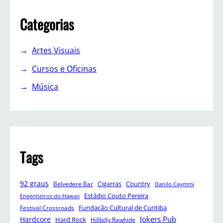
Categorias
Artes Visuais
Cursos e Oficinas
Música
Tags
92 graus
Cigarras
Belvedere Bar
Country
Danilo Caymmi
Estádio Couto Pereira
Engenheiros do Hawaii
Festival Crossroads
Fundação Cultural de Curitiba
Jokers Pub
Hardcore
Hard Rock
Hillbilly Rawhide