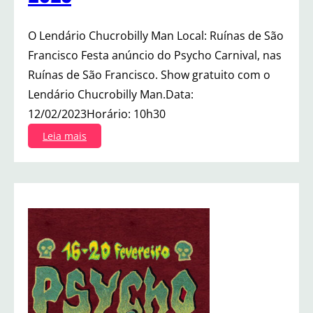
O Lendário Chucrobilly Man Local: Ruínas de São
Francisco Festa anúncio do Psycho Carnival, nas
Ruínas de São Francisco. Show gratuito com o
Lendário Chucrobilly Man.Data:
12/02/2023Horário: 10h30
:
Leia mais
F
e
s
t
a
A
n
ú
n
c
i
o