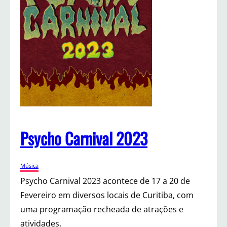
P
s
y
c
h
o
C
a
r
n
i
v
Psycho Carnival 2023
a
l
2
Música
0
2
Psycho Carnival 2023 acontece de 17 a 20 de
3
Fevereiro em diversos locais de Curitiba, com
uma programação recheada de atrações e
atividades.