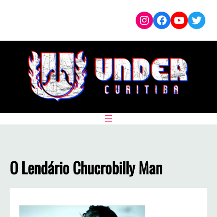
Pular
Instagram
Facebook
YouTub
Twit
para
o
conteúdo
O Lendário Chucrobilly Man