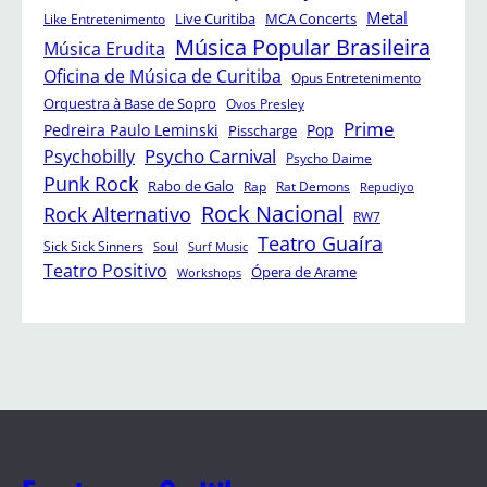
Metal
Like Entretenimento
Live Curitiba
MCA Concerts
Música Popular Brasileira
Música Erudita
Oficina de Música de Curitiba
Opus Entretenimento
Orquestra à Base de Sopro
Ovos Presley
Prime
Pedreira Paulo Leminski
Pop
Pisscharge
Psycho Carnival
Psychobilly
Psycho Daime
Punk Rock
Rabo de Galo
Rap
Rat Demons
Repudiyo
Rock Nacional
Rock Alternativo
RW7
Teatro Guaíra
Sick Sick Sinners
Soul
Surf Music
Teatro Positivo
Ópera de Arame
Workshops