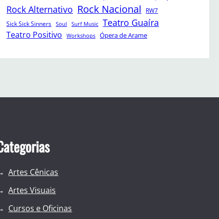
Rock Nacional
Rock Alternativo
RW7
Teatro Guaíra
Sick Sick Sinners
Soul
Surf Music
Teatro Positivo
Ópera de Arame
Workshops
Categorias
Artes Cênicas
Artes Visuais
Cursos e Oficinas