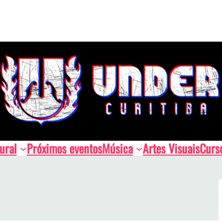
ural
Próximos eventos
Música
Artes Visuais
Curs