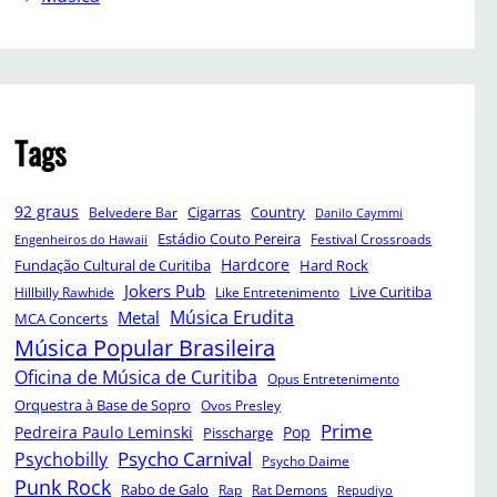
Tags
92 graus
Cigarras
Belvedere Bar
Country
Danilo Caymmi
Estádio Couto Pereira
Festival Crossroads
Engenheiros do Hawaii
Hardcore
Fundação Cultural de Curitiba
Hard Rock
Jokers Pub
Hillbilly Rawhide
Like Entretenimento
Live Curitiba
Música Erudita
Metal
MCA Concerts
Música Popular Brasileira
Oficina de Música de Curitiba
Opus Entretenimento
Orquestra à Base de Sopro
Ovos Presley
Prime
Pedreira Paulo Leminski
Pop
Pisscharge
Psycho Carnival
Psychobilly
Psycho Daime
Punk Rock
Rabo de Galo
Rap
Rat Demons
Repudiyo