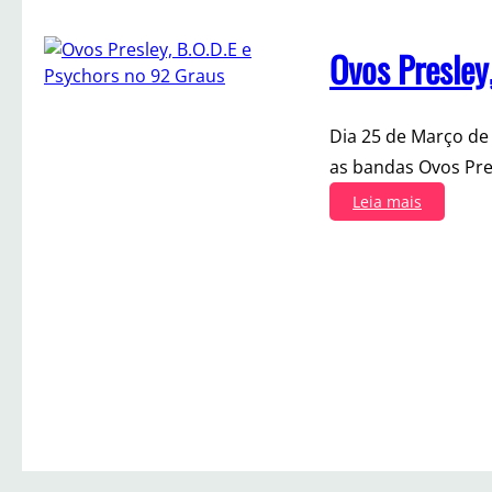
Ovos Presley
Dia 25 de Março de 
as bandas Ovos Pres
:
Leia mais
O
v
o
s
P
r
e
s
l
e
y
,