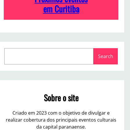
em Curitiba
S
Search
e
a
r
c
h
Sobre o site
Criado em 2023 com o objetivo de divulgar e
realizar cobertura dos principais eventos culturais
da capital paranaense.