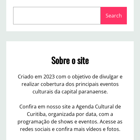
o
S
9
Search
e
2
a
G
r
r
a
c
u
h
s
Sobre o site
Criado em 2023 com o objetivo de divulgar e
realizar cobertura dos principais eventos
culturais da capital paranaense.
Confira em nosso site a Agenda Cultural de
Curitiba, organizada por data, com a
programação de shows e eventos. Acesse as
redes sociais e confira mais vídeos e fotos.