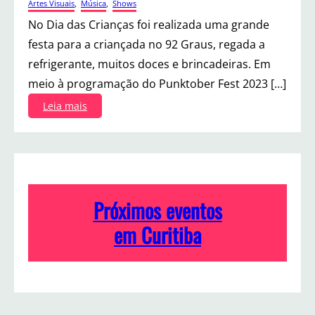
Artes Visuais
, 
Música
, 
Shows
No Dia das Crianças foi realizada uma grande
festa para a criançada no 92 Graus, regada a
refrigerante, muitos doces e brincadeiras. Em
meio à programação do Punktober Fest 2023 […]
:
Leia mais
P
u
n
k
t
o
Próximos eventos
b
e
em Curitiba
r
K
i
d
s
n