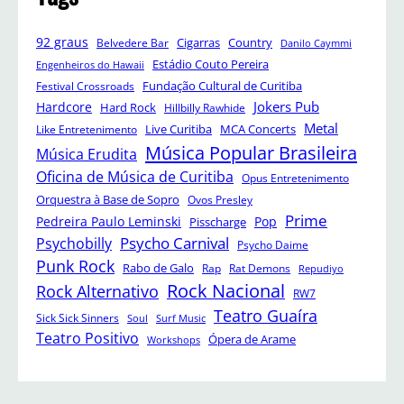
92 graus
Cigarras
Belvedere Bar
Country
Danilo Caymmi
Estádio Couto Pereira
Engenheiros do Hawaii
Festival Crossroads
Fundação Cultural de Curitiba
Jokers Pub
Hardcore
Hard Rock
Hillbilly Rawhide
Metal
Like Entretenimento
Live Curitiba
MCA Concerts
Música Popular Brasileira
Música Erudita
Oficina de Música de Curitiba
Opus Entretenimento
Orquestra à Base de Sopro
Ovos Presley
Prime
Pedreira Paulo Leminski
Pop
Pisscharge
Psycho Carnival
Psychobilly
Psycho Daime
Punk Rock
Rabo de Galo
Rap
Rat Demons
Repudiyo
Rock Nacional
Rock Alternativo
RW7
Teatro Guaíra
Sick Sick Sinners
Soul
Surf Music
Teatro Positivo
Ópera de Arame
Workshops