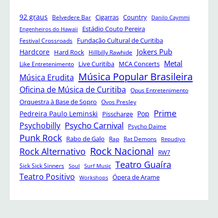
92 graus
Cigarras
Belvedere Bar
Country
Danilo Caymmi
Estádio Couto Pereira
Engenheiros do Hawaii
Festival Crossroads
Fundação Cultural de Curitiba
Jokers Pub
Hardcore
Hard Rock
Hillbilly Rawhide
Metal
Like Entretenimento
Live Curitiba
MCA Concerts
Música Popular Brasileira
Música Erudita
Oficina de Música de Curitiba
Opus Entretenimento
Orquestra à Base de Sopro
Ovos Presley
Prime
Pedreira Paulo Leminski
Pop
Pisscharge
Psycho Carnival
Psychobilly
Psycho Daime
Punk Rock
Rabo de Galo
Rap
Rat Demons
Repudiyo
Rock Nacional
Rock Alternativo
RW7
Teatro Guaíra
Sick Sick Sinners
Soul
Surf Music
Teatro Positivo
Ópera de Arame
Workshops