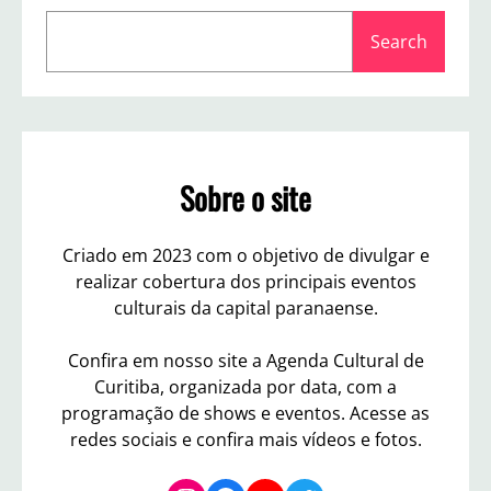
n
S
v
Search
e
i
a
d
a
r
E
c
d
h
g
Sobre o site
a
r
d
Criado em 2023 com o objetivo de divulgar e
S
realizar cobertura dos principais eventos
c
a
culturais da capital paranaense.
n
d
Confira em nosso site a Agenda Cultural de
u
Curitiba, organizada por data, com a
r
programação de shows e eventos. Acesse as
r
redes sociais e confira mais vídeos e fotos.
a