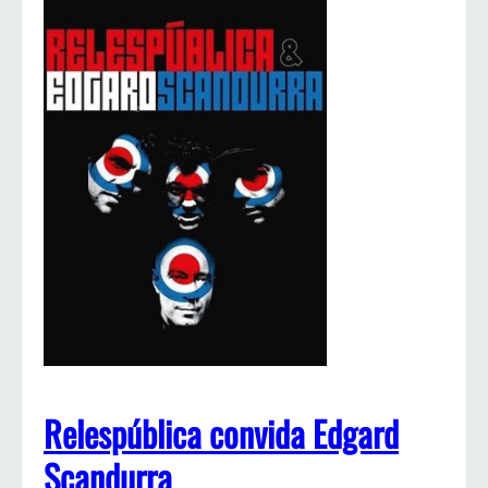
Relespública convida Edgard
Scandurra