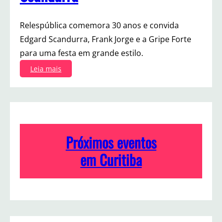
Relespública comemora 30 anos e convida
Edgard Scandurra, Frank Jorge e a Gripe Forte
para uma festa em grande estilo.
:
Leia mais
R
e
l
e
s
p
Próximos eventos
ú
b
em Curitiba
l
i
c
a
c
o