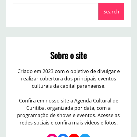
i
S
d
Search
e
a
a
F
e
r
r
c
n
h
a
Sobre o site
n
d
a
Criado em 2023 com o objetivo de divulgar e
T
realizar cobertura dos principais eventos
a
k
culturais da capital paranaense.
a
i
Confira em nosso site a Agenda Cultural de
Curitiba, organizada por data, com a
programação de shows e eventos. Acesse as
redes sociais e confira mais vídeos e fotos.