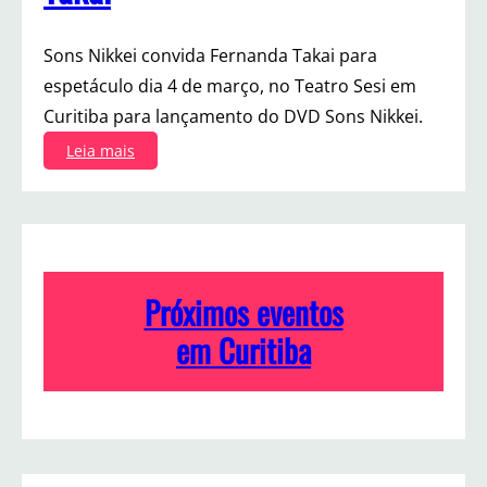
Sons Nikkei convida Fernanda Takai para
espetáculo dia 4 de março, no Teatro Sesi em
Curitiba para lançamento do DVD Sons Nikkei.
:
Leia mais
S
o
n
s
N
i
Próximos eventos
k
k
em Curitiba
e
i
c
o
n
v