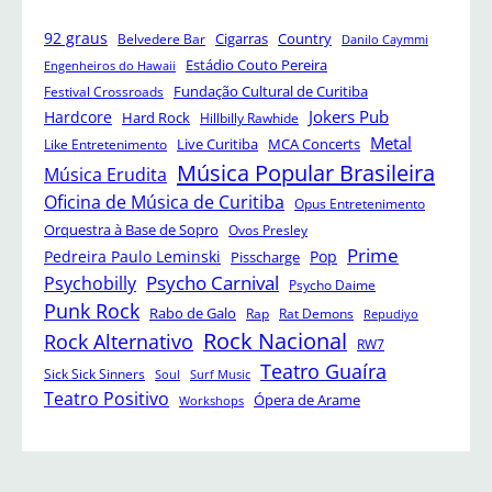
92 graus
Cigarras
Belvedere Bar
Country
Danilo Caymmi
Estádio Couto Pereira
Engenheiros do Hawaii
Festival Crossroads
Fundação Cultural de Curitiba
Jokers Pub
Hardcore
Hard Rock
Hillbilly Rawhide
Metal
Like Entretenimento
Live Curitiba
MCA Concerts
Música Popular Brasileira
Música Erudita
Oficina de Música de Curitiba
Opus Entretenimento
Orquestra à Base de Sopro
Ovos Presley
Prime
Pedreira Paulo Leminski
Pop
Pisscharge
Psycho Carnival
Psychobilly
Psycho Daime
Punk Rock
Rabo de Galo
Rap
Rat Demons
Repudiyo
Rock Nacional
Rock Alternativo
RW7
Teatro Guaíra
Sick Sick Sinners
Soul
Surf Music
Teatro Positivo
Ópera de Arame
Workshops