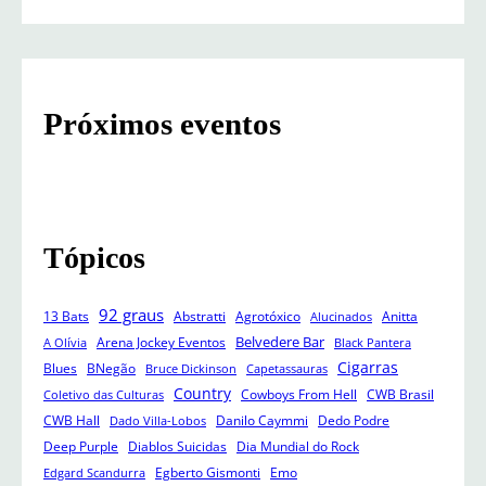
a
r
c
h
Próximos eventos
Tópicos
92 graus
13 Bats
Abstratti
Agrotóxico
Anitta
Alucinados
Belvedere Bar
Arena Jockey Eventos
A Olívia
Black Pantera
Cigarras
Blues
BNegão
Bruce Dickinson
Capetassauras
Country
Cowboys From Hell
CWB Brasil
Coletivo das Culturas
CWB Hall
Danilo Caymmi
Dedo Podre
Dado Villa-Lobos
Deep Purple
Diablos Suicidas
Dia Mundial do Rock
Egberto Gismonti
Emo
Edgard Scandurra