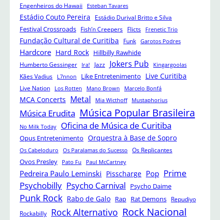
Engenheiros do Hawaii
Esteban Tavares
Estádio Couto Pereira
Estádio Durival Britto e Silva
Festival Crossroads
Fish’n Creepers
Flicts
Frenetic Trio
Fundação Cultural de Curitiba
Funk
Garotos Podres
Hardcore
Hard Rock
Hillbilly Rawhide
Jokers Pub
Humberto Gessinger
Jazz
Ira!
Kingargoolas
Like Entretenimento
Live Curitiba
Kães Vadius
L7nnon
Live Nation
Los Rotten
Mano Brown
Marcelo Bonfá
Metal
MCA Concerts
Mia Wicthoff
Mustaphorius
Música Popular Brasileira
Música Erudita
Oficina de Música de Curitiba
No Milk Today
Orquestra à Base de Sopro
Opus Entretenimento
Os Replicantes
Os Cabeloduro
Os Paralamas do Sucesso
Ovos Presley
Pato Fu
Paul McCartney
Prime
Pedreira Paulo Leminski
Pop
Pisscharge
Psychobilly
Psycho Carnival
Psycho Daime
Punk Rock
Rabo de Galo
Rap
Rat Demons
Repudiyo
Rock Nacional
Rock Alternativo
Rockabilly