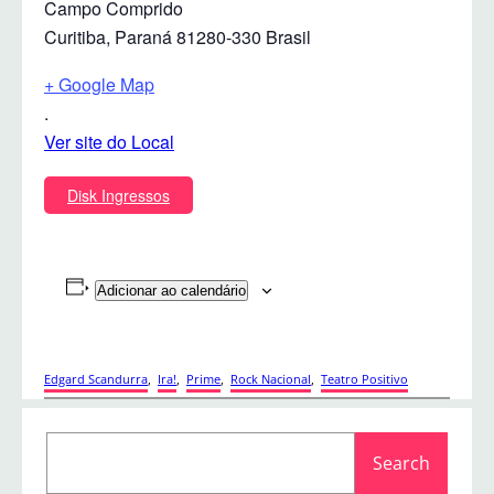
Campo Comprido
Curitiba
,
Paraná
81280-330
Brasil
+ Google Map
.
Ver site do Local
Disk Ingressos
Adicionar ao calendário
Edgard Scandurra
, 
Ira!
, 
Prime
, 
Rock Nacional
, 
Teatro Positivo
S
Search
e