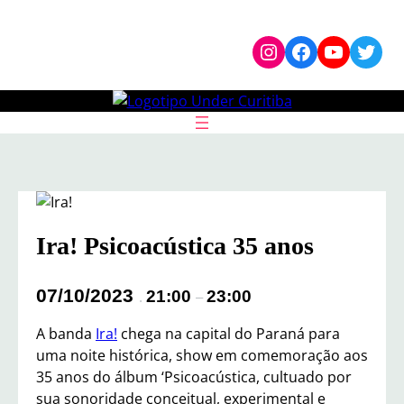
Pular
Instagram
Facebook
YouTub
Twit
para
o
conteúdo
Ira! Psicoacústica 35 anos
07/10/2023
21:00
23:00
.
–
A banda
Ira!
chega na capital do Paraná para
uma noite histórica, show em comemoração aos
35 anos do álbum ‘Psicoacústica, cultuado por
sua sonoridade conceitual, experimental e