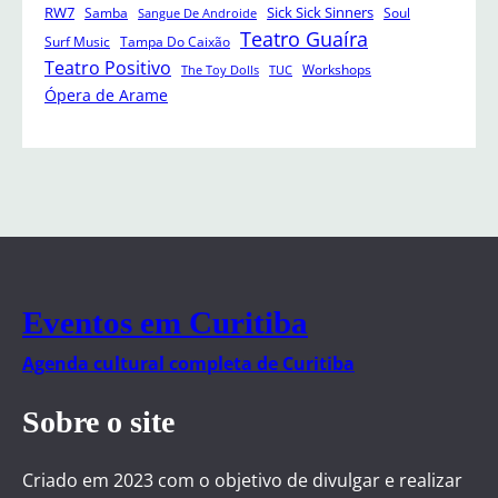
RW7
Sick Sick Sinners
Samba
Soul
Sangue De Androide
Teatro Guaíra
Surf Music
Tampa Do Caixão
Teatro Positivo
Workshops
The Toy Dolls
TUC
Ópera de Arame
Eventos em Curitiba
Agenda cultural completa de Curitiba
Sobre o site
Criado em 2023 com o objetivo de divulgar e realizar