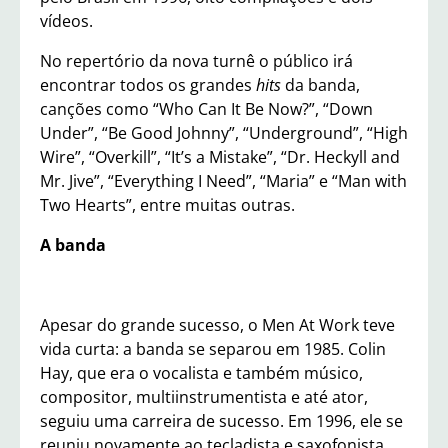
vídeos.
No repertório da nova turnê o público irá
encontrar todos os grandes
hits
da banda,
canções como “Who Can It Be Now?”, “Down
Under”, “Be Good Johnny”, “Underground”, “High
Wire”, “Overkill”, “It’s a Mistake”, “Dr. Heckyll and
Mr. Jive”, “Everything I Need”, “Maria” e “Man with
Two Hearts”, entre muitas outras.
A banda
Apesar do grande sucesso, o Men At Work teve
vida curta: a banda se separou em 1985. Colin
Hay, que era o vocalista e também músico,
compositor, multiinstrumentista e até ator,
seguiu uma carreira de sucesso. Em 1996, ele se
reuniu novamente ao tecladista e saxofonista