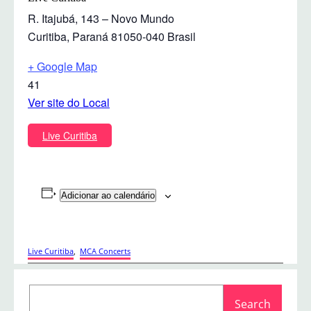
R. Itajubá, 143 – Novo Mundo
Curitiba
,
Paraná
81050-040
Brasil
+ Google Map
41
Ver site do Local
Live Curitiba
Adicionar ao calendário
Live Curitiba
, 
MCA Concerts
S
Search
e