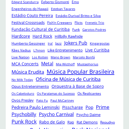
Egberto Gismonti
Emo
Edgard Scandurra
Engenheiros do Hawaii
Esteban Tavares
Estádio Couto Pereira
Estádio Durival Britto e Silva
Festival Crossroads
Fish’n Creepers
Flicts
Frenetic Trio
Fundação Cultural de Curitiba
Funk
Garotos Podres
Hardcore
Hard Rock
Hillbilly Rawhide
Jokers Pub
Humberto Gessinger
Jazz
Ira!
Kingargoolas
Like Entretenimento
Live Curitiba
Kães Vadius
L7nnon
Live Nation
Los Rotten
Mano Brown
Marcelo Bonfá
Metal
MCA Concerts
Mia Wicthoff
Mustaphorius
Música Popular Brasileira
Música Erudita
Oficina de Música de Curitiba
No Milk Today
Orquestra à Base de Sopro
Opus Entretenimento
Os Replicantes
Os Cabeloduro
Os Paralamas do Sucesso
Ovos Presley
Pato Fu
Paul McCartney
Prime
Pedreira Paulo Leminski
Pop
Pisscharge
Psychobilly
Psycho Carnival
Psycho Daime
Punk Rock
Rabo de Galo
Rap
Rat Demons
Repudiyo