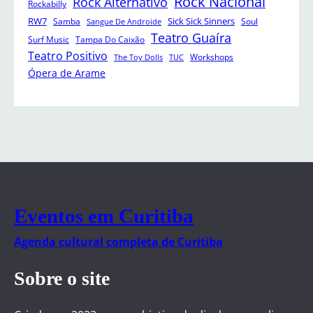
Rock Nacional
Rock Alternativo
Rockabilly
RW7
Sick Sick Sinners
Samba
Soul
Sangue De Androide
Teatro Guaíra
Surf Music
Tampa Do Caixão
Teatro Positivo
Workshops
The Toy Dolls
TUC
Ópera de Arame
Eventos em Curitiba
Agenda cultural completa de Curitiba
Sobre o site