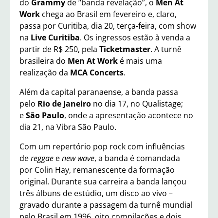
do
Grammy
de “banda revelação”, o
Men At
Work
chega ao Brasil em fevereiro e, claro,
passa por Curitiba, dia 20, terça-feira, com show
na
Live
Curitiba
. Os ingressos estão à venda a
partir de R$ 250, pela
Ticketmaster
. A turnê
brasileira do
Men At Work
é mais uma
realização da
MCA Concerts
.
Além da capital paranaense, a banda passa
pelo
Rio de Janeiro
no dia 17, no Qualistage;
e
São Paulo
, onde a apresentação acontece no
dia 21, na Vibra São Paulo.
Com um repertório pop rock com influências
de
reggae
e
new wave
, a banda é comandada
por Colin Hay, remanescente da formação
original. Durante sua carreira a banda lançou
três álbuns de estúdio, um disco ao vivo –
gravado durante a passagem da turnê mundial
pelo Brasil em 1996, oito compilações e dois