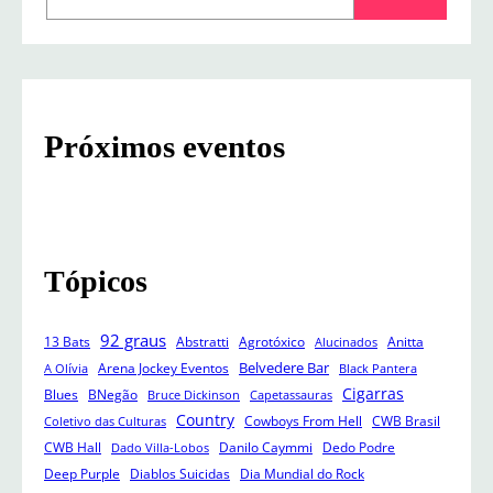
a
r
c
h
Próximos eventos
Tópicos
92 graus
13 Bats
Abstratti
Agrotóxico
Anitta
Alucinados
Belvedere Bar
Arena Jockey Eventos
A Olívia
Black Pantera
Cigarras
Blues
BNegão
Bruce Dickinson
Capetassauras
Country
Cowboys From Hell
CWB Brasil
Coletivo das Culturas
CWB Hall
Danilo Caymmi
Dedo Podre
Dado Villa-Lobos
Deep Purple
Diablos Suicidas
Dia Mundial do Rock