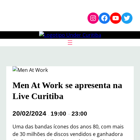
Pular
Instagram
Facebook
YouTub
Twit
para
o
conteúdo
Men At Work se apresenta na
Live Curitiba
20/02/2024
19:00
23:00
.
–
Uma das bandas ícones dos anos 80, com mais
de 30 milhões de discos vendidos e ganhadora