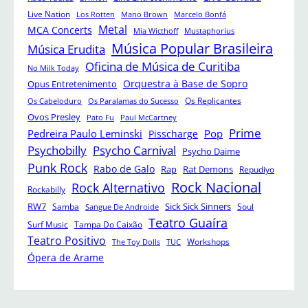
Live Nation
Los Rotten
Mano Brown
Marcelo Bonfá
Metal
MCA Concerts
Mia Wicthoff
Mustaphorius
Música Popular Brasileira
Música Erudita
Oficina de Música de Curitiba
No Milk Today
Orquestra à Base de Sopro
Opus Entretenimento
Os Replicantes
Os Cabeloduro
Os Paralamas do Sucesso
Ovos Presley
Pato Fu
Paul McCartney
Prime
Pedreira Paulo Leminski
Pop
Pisscharge
Psychobilly
Psycho Carnival
Psycho Daime
Punk Rock
Rabo de Galo
Rap
Rat Demons
Repudiyo
Rock Nacional
Rock Alternativo
Rockabilly
RW7
Sick Sick Sinners
Samba
Soul
Sangue De Androide
Teatro Guaíra
Surf Music
Tampa Do Caixão
Teatro Positivo
Workshops
The Toy Dolls
TUC
Ópera de Arame