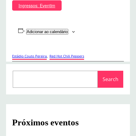
Ingressos: Eventim
Adicionar ao calendário
Estádio Couto Pereira
, 
Red Hot Chili Peppers
S
Search
e
a
r
c
h
Próximos eventos