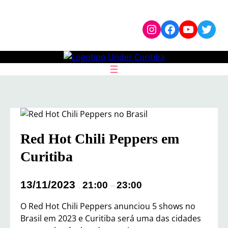
Pular
Instagram
Facebook
YouTub
Twit
para
o
conteúdo
Red Hot Chili Peppers em
Curitiba
13/11/2023
21:00
23:00
.
–
O Red Hot Chili Peppers anunciou 5 shows no
Brasil em 2023 e Curitiba será uma das cidades