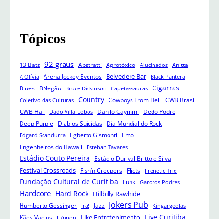
Tópicos
92 graus
13 Bats
Abstratti
Agrotóxico
Anitta
Alucinados
Belvedere Bar
Arena Jockey Eventos
A Olívia
Black Pantera
Cigarras
Blues
BNegão
Bruce Dickinson
Capetassauras
Country
Cowboys From Hell
CWB Brasil
Coletivo das Culturas
CWB Hall
Danilo Caymmi
Dedo Podre
Dado Villa-Lobos
Deep Purple
Diablos Suicidas
Dia Mundial do Rock
Egberto Gismonti
Emo
Edgard Scandurra
Engenheiros do Hawaii
Esteban Tavares
Estádio Couto Pereira
Estádio Durival Britto e Silva
Festival Crossroads
Fish’n Creepers
Flicts
Frenetic Trio
Fundação Cultural de Curitiba
Funk
Garotos Podres
Hardcore
Hard Rock
Hillbilly Rawhide
Jokers Pub
Humberto Gessinger
Jazz
Ira!
Kingargoolas
Like Entretenimento
Live Curitiba
Kães Vadius
L7nnon